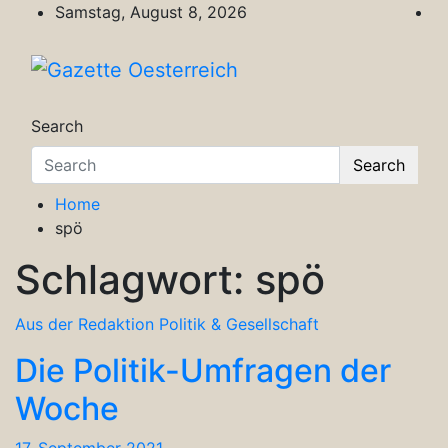
Skip
Samstag, August 8, 2026
to
content
Gazette Oesterreich
Magazin für Freizeit, Politik, Kultur & Wisse
Search
Search
Home
spö
Schlagwort:
spö
Aus der Redaktion
Politik & Gesellschaft
Die Politik-Umfragen der
Woche
17. September 2021