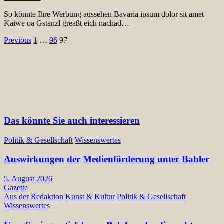
So könnte Ihre Werbung aussehen Bavaria ipsum dolor sit amet
Kaiwe oa Gstanzl greaßt eich nachad…
Seitennummerierung
Previous
1
…
96
97
der
Beiträge
Das könnte Sie auch interessieren
Politik & Gesellschaft
Wissenswertes
Auswirkungen der Medienförderung unter Babler
5. August 2026
Gazette
Aus der Redaktion
Kunst & Kultur
Politik & Gesellschaft
Wissenswertes