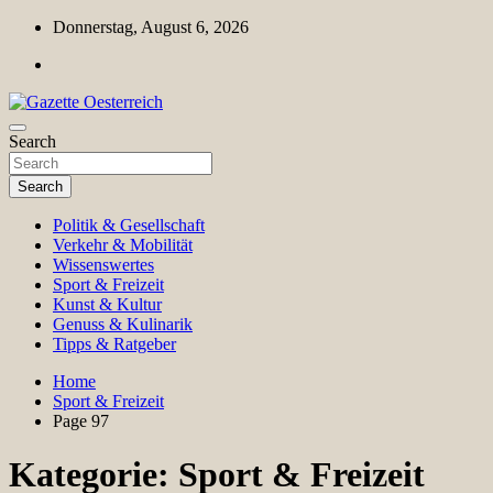
Skip
Donnerstag, August 6, 2026
to
content
Magazin für Freizeit, Politik, Kultur & Wissenschaft
Search
Gazette Oesterreich
Search
Politik & Gesellschaft
Verkehr & Mobilität
Wissenswertes
Sport & Freizeit
Kunst & Kultur
Genuss & Kulinarik
Tipps & Ratgeber
Home
Sport & Freizeit
Page 97
Kategorie:
Sport & Freizeit