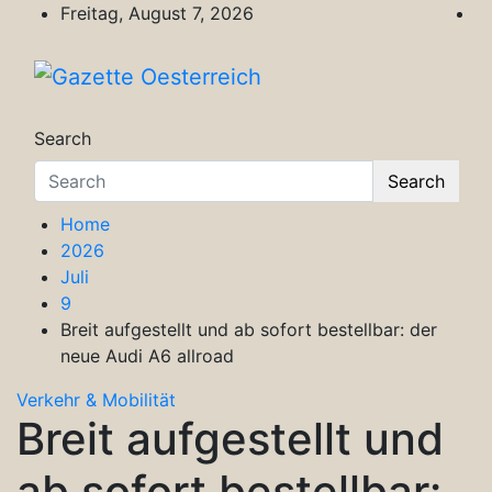
Skip
Freitag, August 7, 2026
to
content
Gazette Oesterreich
Magazin für Freizeit, Politik, Kultur & Wisse
Search
Search
Home
2026
Juli
9
Breit aufgestellt und ab sofort bestellbar: der
neue Audi A6 allroad
Verkehr & Mobilität
Breit aufgestellt und
ab sofort bestellbar: