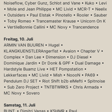
Noiseflow, Cyber Gunz, Schlot and Vane • Kuko • Levi
• Mole and Jean Philippe • MC Livid • MCR-T • Neelix
• Outsiders • Paul Elstak • Pinotello • Rooler • Sauber
• Toby Romeo • Trancemaster Krause • Unicorn On K
• VertileBonnie Callini • MC Novy • Trancendence
Freitag, 10. Juli
ARMIN VAN BUUREN • Hugel •
KLANGKUENSTLERAngerfist • Avaion • Chapter V •
Complex • Dan Lee • Dimension • DJ Diesel •
Dominique Jardin • Dr Donk & GPF • Dual Damage •
Hardstyle Buamz Live • HET Pompstation •
Lekkerfaces • MC Livid • Mish • NoooN • PA69 •
Pendulum DJ SET • Riot Shift b2b elMefti • Spitnoise
• Sub Zero Project • TNTBTWRKS • Chris Armada •
MC Novy • Sovero
Samstag, 11. Juli
BUNT. • Dimitri Vegas • KSHMR • Paul