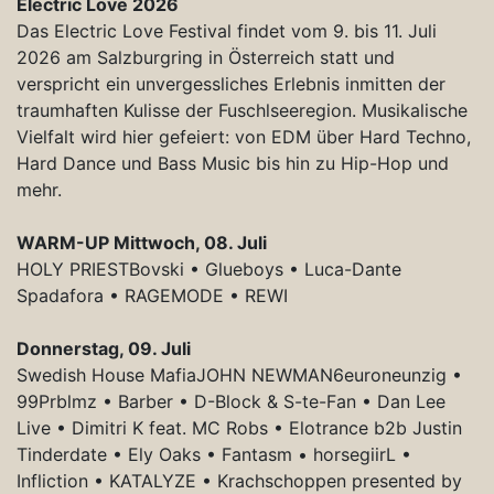
Electric Love 2026
Das Electric Love Festival findet vom 9. bis 11. Juli
2026 am Salzburgring in Österreich statt und
verspricht ein unvergessliches Erlebnis inmitten der
traumhaften Kulisse der Fuschlseeregion. Musikalische
Vielfalt wird hier gefeiert: von EDM über Hard Techno,
Hard Dance und Bass Music bis hin zu Hip-Hop und
mehr.
WARM-UP Mittwoch, 08. Juli
HOLY PRIESTBovski • Glueboys • Luca-Dante
Spadafora • RAGEMODE • REWI
Donnerstag, 09. Juli
Swedish House MafiaJOHN NEWMAN6euroneunzig •
99Prblmz • Barber • D-Block & S-te-Fan • Dan Lee
Live • Dimitri K feat. MC Robs • Elotrance b2b Justin
Tinderdate • Ely Oaks • Fantasm • horsegiirL •
Infliction • KATALYZE • Krachschoppen presented by