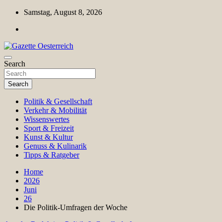
Skip
Samstag, August 8, 2026
to
content
Magazin für Freizeit, Politik, Kultur & Wissenschaft
Search
Gazette Oesterreich
Search
Politik & Gesellschaft
Verkehr & Mobilität
Wissenswertes
Sport & Freizeit
Kunst & Kultur
Genuss & Kulinarik
Tipps & Ratgeber
Home
2026
Juni
26
Die Politik-Umfragen der Woche