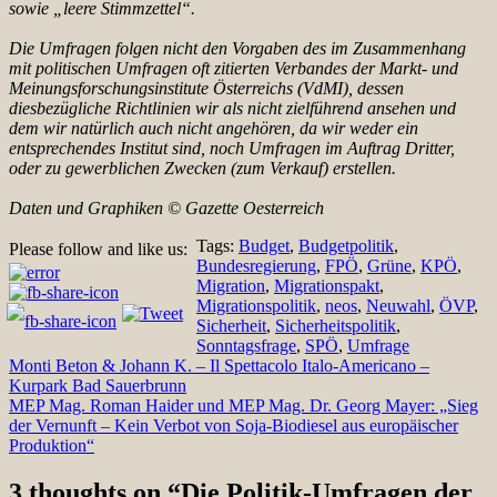
sowie „leere Stimmzettel“.
Die Umfragen folgen nicht den Vorgaben des im Zusammenhang
mit politischen Umfragen oft zitierten Verbandes der Markt- und
Meinungsforschungsinstitute Österreichs (VdMI), dessen
diesbezügliche Richtlinien wir als nicht zielführend ansehen und
dem wir natürlich auch nicht angehören, da wir weder ein
entsprechendes Institut sind, noch Umfragen im Auftrag Dritter,
oder zu gewerblichen Zwecken (zum Verkauf) erstellen.
Daten und Graphiken © Gazette Oesterreich
Tags:
Budget
,
Budgetpolitik
,
Please follow and like us:
Bundesregierung
,
FPÖ
,
Grüne
,
KPÖ
,
Migration
,
Migrationspakt
,
Migrationspolitik
,
neos
,
Neuwahl
,
ÖVP
,
Sicherheit
,
Sicherheitspolitik
,
Sonntagsfrage
,
SPÖ
,
Umfrage
Beitragsnavigation
Monti Beton & Johann K. – Il Spettacolo Italo-Americano –
Kurpark Bad Sauerbrunn
MEP Mag. Roman Haider und MEP Mag. Dr. Georg Mayer: „Sieg
der Vernunft – Kein Verbot von Soja-Biodiesel aus europäischer
Produktion“
3 thoughts on “
Die Politik-Umfragen der