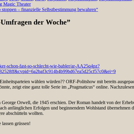
g Magic Theater
 stoppen – finanzielle Selbstbestimmung bewahren“
k-Umfragen der Woche
”
cker-schon-fast-so-schlecht-wie-babler/ar-AA25q4pz?
82528ff&cvpid=6a2baf3c914b4b99bd67ea5d25cf57c0&ei=9
 Einheitsparteien wählen würden?? ORF-Politshow mit bereits ausgepa
te, zeigt eine ganz tolle Serie im „Pragmaticus“ online. Nachzulesen 
von George Orwell, die 1945 erschien. Der Roman handelt von der Erhebu
. Nach anfänglichen Erfolgen und beginnendem Wohlstand übernehmen di
ere abschütteln wollten.
 lassen grüssen!