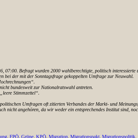
 07:00. Befragt wurden 2000 wahlberechtigte, politisch interessierte 
n bei der mit der Sonnta
gsfrage gekoppelten Umfrage zur Neuwahl.
„Hochrechnungen“.
nicht bundesweit zur Nationalratswahl antreten.
leere Stimmzettel“.
itischen Umfragen oft zitierten Verbandes der Markt- und Meinungsfo
 auch nicht angehören, da wir weder ein entsprechendes Institut sind, 
rung
,
FPÖ
,
Grüne
,
KPÖ
,
Migration
,
Migrationspakt
,
Migrationspolitik
,