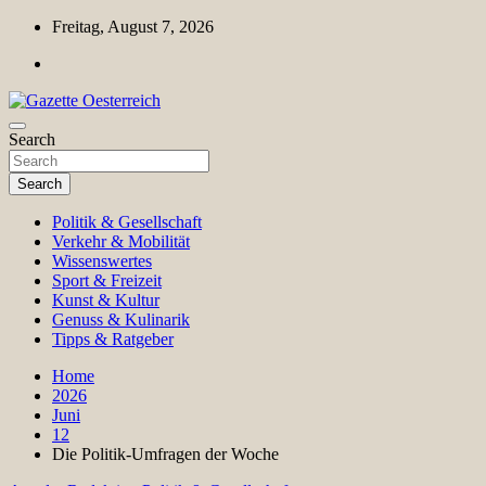
Skip
Freitag, August 7, 2026
to
content
Magazin für Freizeit, Politik, Kultur & Wissenschaft
Search
Gazette Oesterreich
Search
Politik & Gesellschaft
Verkehr & Mobilität
Wissenswertes
Sport & Freizeit
Kunst & Kultur
Genuss & Kulinarik
Tipps & Ratgeber
Home
2026
Juni
12
Die Politik-Umfragen der Woche