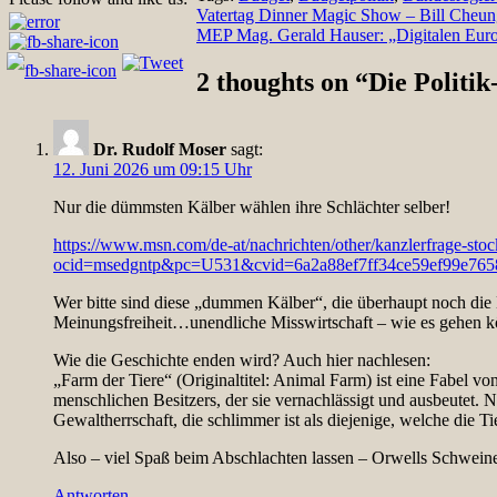
Beitragsnavigation
Vatertag Dinner Magic Show – Bill Cheun
MEP Mag. Gerald Hauser: „Digitalen Euro
2 thoughts on “
Die Politi
Dr. Rudolf Moser
sagt:
12. Juni 2026 um 09:15 Uhr
Nur die dümmsten Kälber wählen ihre Schlächter selber!
https://www.msn.com/de-at/nachrichten/other/kanzlerfrage-sto
ocid=msedgntp&pc=U531&cvid=6a2a88ef7ff34ce59ef99e765
Wer bitte sind diese „dummen Kälber“, die überhaupt noch die
Meinungsfreiheit…unendliche Misswirtschaft – wie es gehen könn
Wie die Geschichte enden wird? Auch hier nachlesen:
„Farm der Tiere“ (Originaltitel: Animal Farm) ist eine Fabel 
menschlichen Besitzers, der sie vernachlässigt und ausbeutet
Gewaltherrschaft, die schlimmer ist als diejenige, welche die Ti
Also – viel Spaß beim Abschlachten lassen – Orwells Schweine
Antworten