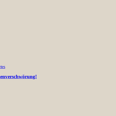
tes
lienverschwörung!