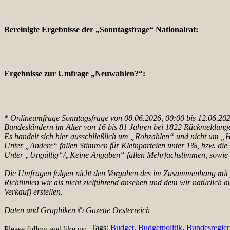
Bereinigte Ergebnisse der „Sonntagsfrage“ Nationalrat:
Ergebnisse zur Umfrage „Neuwahlen?“:
* Onlineumfrage Sonntagsfrage von 08.06.2026, 00:00 bis 12.06.2026,
Bundesländern im Alter von 16 bis 81 Jahren bei 1822 Rückmeldunge
Es handelt sich hier ausschließlich um „Rohzahlen“ und nicht um 
Unter „Andere“ fallen Stimmen für Kleinparteien unter 1%, bzw. die 
Unter „Ungültig“/„Keine Angaben“ fallen Mehrfachstimmen, sowie „
Die Umfragen folgen nicht den Vorgaben des im Zusammenhang mit pol
Richtlinien wir als nicht zielführend ansehen und dem wir natürlich
Verkauf) erstellen.
Daten und Graphiken © Gazette Oesterreich
Tags:
Budget
,
Budgetpolitik
,
Bundesregie
Please follow and like us: