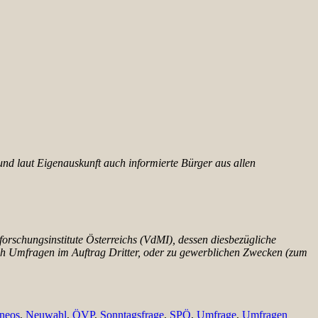
und laut Eigenauskunft auch informierte Bürger aus allen
rschungsinstitute Österreichs (VdMI), dessen diesbezügliche
noch Umfragen im Auftrag Dritter, oder zu gewerblichen Zwecken (zum
neos
,
Neuwahl
,
ÖVP
,
Sonntagsfrage
,
SPÖ
,
Umfrage
,
Umfragen