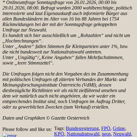
* Onlineumfrage Sonntagsfrage von 26.01.2026, 00:00 bis
29.01.2026, 08:00. Befragt wurden 2000 wahlberechtigte, politisch
interessierte und laut Eigenauskunft auch informierte Bürger aus
allen Bundesländern im Alter von 16 bis 88 Jahren bei 1754
Rückmeldungen bei der mit der Sonntagsfrage gekoppelten
Umfrage zur Neuwahl.
Es handelt sich hier ausschließlich um „Rohzahlen“ und nicht um
„Hochrechnungen“.
Unter „Andere“ fallen Stimmen für Kleinparteien unter 1%, bzw.
die nicht bundesweit zur Nationalratswahl antreten.
Unter „Ungültig“/„Keine Angaben“ fallen Mehrfachstimmen,
sowie „leere Stimmzettel“.
Die Umfragen folgen nicht den Vorgaben des im Zusammenhang
mit politischen Umfragen oft zitierten
Verbandes der Markt- und
Meinungsforschungsinstitute Österreichs (VdMI), dessen
diesbezügliche Richtlinien wir als nicht zielführend ansehen und
dem wir natürlich auch nicht angehören, da wir weder ein
entsprechendes Institut sind, noch Umfragen im Auftrag Dritter,
oder zu gewerblichen Zwecken (zum Verkauf) erstellen.
Daten und Graphiken © Gazette Oesterreich
Tags:
Bundesregierung
,
FPÖ
,
Grüne
,
Please follow and like us:
KPÖ
,
Nationalratswahl
,
neos
,
Neuwahl
,