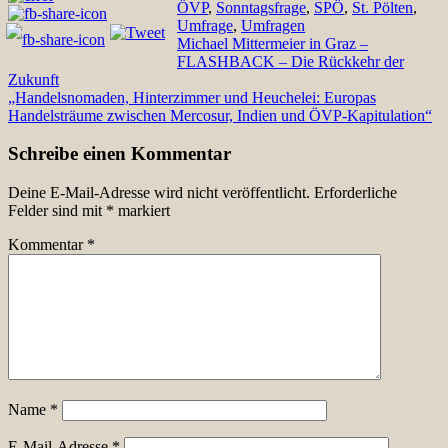
ÖVP
,
Sonntagsfrage
,
SPÖ
,
St. Pölten
,
Umfrage
,
Umfragen
Beitragsnavigation
Michael Mittermeier in Graz –
FLASHBACK – Die Rückkehr der
Zukunft
„Handelsnomaden, Hinterzimmer und Heuchelei: Europas
Handelsträume zwischen Mercosur, Indien und ÖVP-Kapitulation“
Schreibe einen Kommentar
Deine E-Mail-Adresse wird nicht veröffentlicht.
Erforderliche
Felder sind mit
*
markiert
Kommentar
*
Name
*
E-Mail-Adresse
*