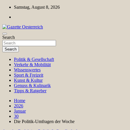
Skip
Samstag, August 8, 2026
to
content
Magazin für Freizeit, Politik, Kultur & Wissenschaft
Search
Gazette Oesterreich
Search
Politik & Gesellschaft
Verkehr & Mobilität
Wissenswertes
Sport & Freizeit
Kunst & Kultur
Genuss & Kulinarik
Tipps & Ratgeber
Home
2026
Januar
30
Die Politik-Umfragen der Woche