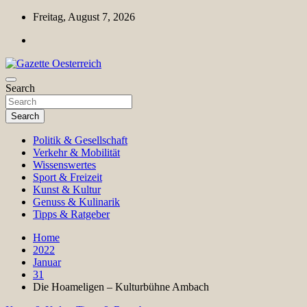
Skip
Freitag, August 7, 2026
to
content
Magazin für Freizeit, Politik, Kultur & Wissenschaft
Search
Gazette Oesterreich
Search
Politik & Gesellschaft
Verkehr & Mobilität
Wissenswertes
Sport & Freizeit
Kunst & Kultur
Genuss & Kulinarik
Tipps & Ratgeber
Home
2022
Januar
31
Die Hoameligen – Kulturbühne Ambach