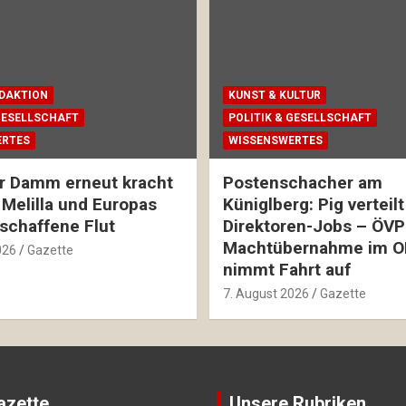
EDAKTION
KUNST & KULTUR
 GESELLSCHAFT
POLITIK & GESELLSCHAFT
ERTES
WISSENSWERTES
r Damm erneut kracht
Postenschacher am
 Melilla und Europas
Küniglberg: Pig verteilt
schaffene Flut
Direktoren-Jobs – ÖVP
Machtübernahme im O
026
Gazette
nimmt Fahrt auf
7. August 2026
Gazette
azette
Unsere Rubriken