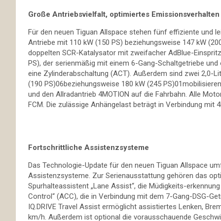
Große Antriebsvielfalt, optimiertes Emissionsverhalten
Für den neuen Tiguan Allspace stehen fünf effiziente und le
Antriebe mit 110 kW (150 PS) beziehungsweise 147 kW (200 
doppelten SCR-Katalysator mit zweifacher AdBlue-Einspritz
PS), der serienmäßig mit einem 6-Gang-Schaltgetriebe und 
eine Zylinderabschaltung (ACT). Außerdem sind zwei 2,0-Li
(190 PS)06beziehungsweise 180 kW (245 PS)01mobilisieren.
und den Allradantrieb 4MOTION auf die Fahrbahn. Alle Moto
FCM. Die zulässige Anhängelast beträgt in Verbindung mit 
Fortschrittliche Assistenzsysteme
Das Technologie-Update für den neuen Tiguan Allspace umfa
Assistenzsysteme. Zur Serienausstattung gehören das opt
Spurhalteassistent „Lane Assist“, die Müdigkeits-erkennung
Control“ (ACC), die in Verbindung mit dem 7-Gang-DSG-Getri
IQ.DRIVE Travel Assist ermöglicht assistiertes Lenken, Br
km/h. Außerdem ist optional die vorausschauende Geschwind