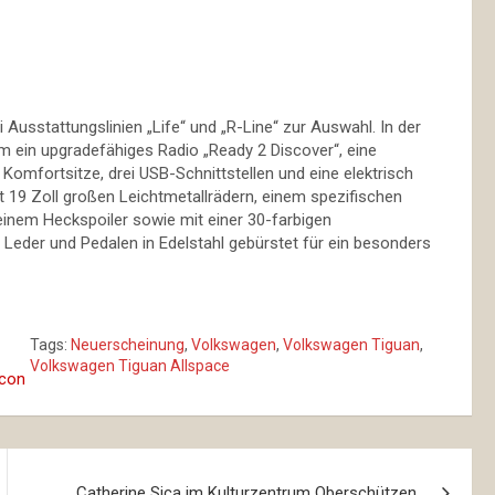
 Ausstattungslinien „Life“ und „R-Line“ zur Auswahl. In der
m ein upgradefähiges Radio „Ready 2 Discover“, eine
r, Komfortsitze, drei USB-Schnittstellen und eine elektrisch
t 19 Zoll großen Leichtmetallrädern, einem spezifischen
einem Heckspoiler sowie mit einer 30-farbigen
Leder und Pedalen in Edelstahl gebürstet für ein besonders
Tags:
Neuerscheinung
,
Volkswagen
,
Volkswagen Tiguan
,
Volkswagen Tiguan Allspace
Catherine Sica im Kulturzentrum Oberschützen