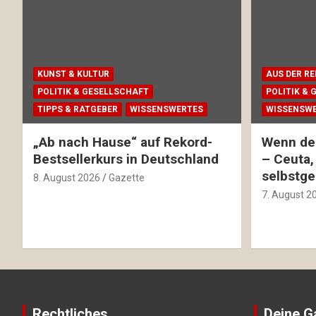
KUNST & KULTUR
AUS DER R
POLITIK & GESELLSCHAFT
POLITIK &
TIPPS & RATGEBER
WISSENSWERTES
WISSENSW
„Ab nach Hause“ auf Rekord-
Wenn de
Bestsellerkurs in Deutschland
– Ceuta,
selbstge
8. August 2026
Gazette
7. August 2
Rechtliches
Deine G