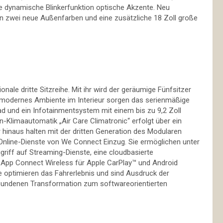
die dynamische Blinkerfunktion optische Akzente. Neu
 zwei neue Außenfarben und eine zusätzliche 18 Zoll große
nale dritte Sitzreihe. Mit ihr wird der geräumige Fünfsitzer
n modernes Ambiente im Interieur sorgen das serienmäßige
rad und ein Infotainmentsystem mit einem bis zu 9,2 Zoll
n-Klimaautomatik „Air Care Climatronic“ erfolgt über ein
 hinaus halten mit der dritten Generation des Modularen
Online-Dienste von We Connect Einzug. Sie ermöglichen unter
riff auf Streaming-Dienste, eine cloudbasierte
a App Connect Wireless für Apple CarPlay™ und Android
e optimieren das Fahrerlebnis und sind Ausdruck der
undenen Transformation zum softwareorientierten