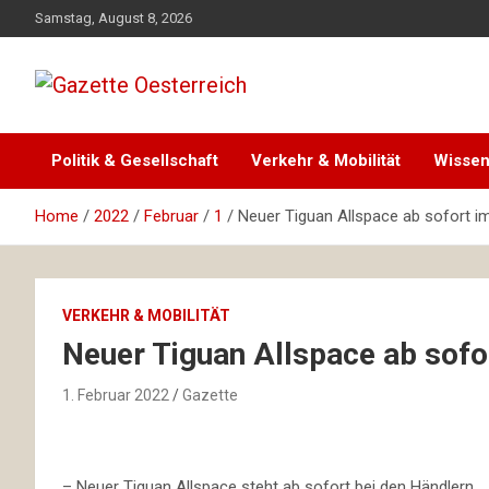
Skip
Samstag, August 8, 2026
to
content
Magazin für Freizeit, Politik, Kultur & Wissenschaft
Gazette Oesterreich
Politik & Gesellschaft
Verkehr & Mobilität
Wissen
Home
2022
Februar
1
Neuer Tiguan Allspace ab sofort i
VERKEHR & MOBILITÄT
Neuer Tiguan Allspace ab sofo
1. Februar 2022
Gazette
– Neuer Tiguan Allspace steht ab sofort bei den Händlern