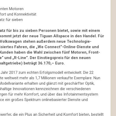
ienten Motoren
rt und Konnektivität
atz für sieben
tz für bis zu sieben Personen bietet, sowie mit einem
kommt jetzt der neue Tiguan Allspace in den Handel. Für
n Volkswagen stehen außerdem neue Technologie-
tisiertes Fahren, die „We Connect“-Online-Dienste und
 Kunden haben die Wahl zwischen fünf Motoren, Front-
fe“ und „R-Line“. Der Einstiegspreis für den neuen
altgetriebe) beträgt 36.170,– Euro.
m Jahr 2017 zum echten Erfolgsmodell entwickelt. Die 22
te weltweit mehr als 1,7 Millionen verkaufte Exemplare. Nun
odellvariante erhalten und glänzt mit geschärfter Optik,
haltige Innovationen kennzeichnen die verschiedenen
orgen für mehr Komfort, und über das Infotainmentsystem
ace ein großes Spektrum onlinebasierter Dienste und
werfer, die ein Plus an Sicherheit und Komfort bieten, bestellt