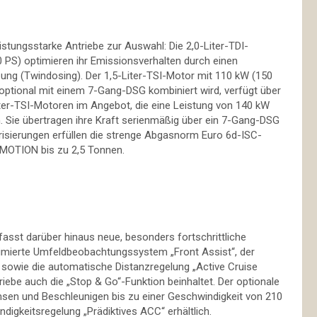
istungsstarke Antriebe zur Auswahl: Die 2,0-Liter-TDI-
PS) optimieren ihr Emissionsverhalten durch einen
ung (Twindosing). Der 1,5-Liter-TSI-Motor mit 110 kW (150
optional mit einem 7-Gang-DSG kombiniert wird, verfügt über
ter-TSI-Motoren im Angebot, die eine Leistung von 140 kW
 Sie übertragen ihre Kraft serienmäßig über ein 7-Gang-DSG
risierungen erfüllen die strenge Abgasnorm Euro 6d-ISC-
4MOTION bis zu 2,5 Tonnen.
sst darüber hinaus neue, besonders fortschrittliche
imierte Umfeldbeobachtungssystem „Front Assist“, der
 sowie die automatische Distanzregelung „Active Cruise
ebe auch die „Stop & Go“-Funktion beinhaltet. Der optionale
emsen und Beschleunigen bis zu einer Geschwindigkeit von 210
igkeitsregelung „Prädiktives ACC“ erhältlich.