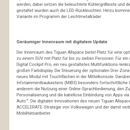
werden, dabei setzen die beleuchtete Kühlergrillleiste und 
gestaltet wurden auch die LED-Rückleuchten. Hinzu kommen
Variante im Programm der Leichtmetallräder.
Geräumiger Innenraum mit digitalem Update
Der Innenraum des Tiguan Allspace bietet Platz für eine optio
zu einem SUV mit Platz für bis zu sieben Personen. Für ei
Digital Cockpit Pro, ein neu gestaltetes Multifunktions-lenk
großen Farbdisplay. Die Steuerung der optionalen Drei-Zone
neues Modul mit Touchflächen in der Mittelkonsole. Darüber
Infotainmentbaukastens (MIB3) besonders fortschrittliche 
anderem die Nutzung einer Online-Sprachbedienung, den Zug
Personalisierung und die kabellose Einbindung von Apps vi
Auto™. Die digitalen Innovationen des neuen Tiguan Allspac
ACCELERATE-Strategie von Volkswagen und der damit verb
Mobilitätsanbieter.