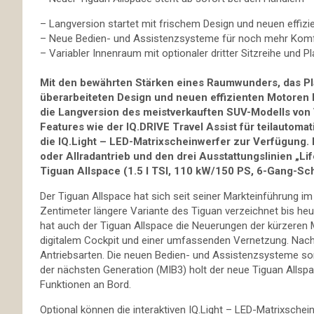
– Langversion startet mit frischem Design und neuen effiz
– Neue Bedien- und Assistenzsysteme für noch mehr Komfo
– Variabler Innenraum mit optionaler dritter Sitzreihe und Pl
Mit den bewährten Stärken eines Raumwunders, das Pla
überarbeiteten Design und neuen effizienten Motoren 
die Langversion des meistverkauften SUV-Modells vo
Features wie der IQ.DRIVE Travel Assist für teilautoma
die IQ.Light – LED-Matrixscheinwerfer zur Verfügung.
oder Allradantrieb und den drei Ausstattungslinien „Li
Tiguan Allspace (1.5 l TSI, 110 kW/150 PS, 6-Gang-Sch
Der Tiguan Allspace hat sich seit seiner Markteinführung i
Zentimeter längere Variante des Tiguan verzeichnet bis heu
hat auch der Tiguan Allspace die Neuerungen der kürzeren M
digitalem Cockpit und einer umfassenden Vernetzung. Nach
Antriebsarten. Die neuen Bedien- und Assistenzsysteme s
der nächsten Generation (MIB3) holt der neue Tiguan Allsp
Funktionen an Bord.
Optional können die interaktiven IQ.Light – LED-Matrixschein