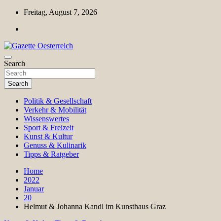
Skip
Freitag, August 7, 2026
to
content
Magazin für Freizeit, Politik, Kultur & Wissenschaft
Search
Gazette Oesterreich
Search
Politik & Gesellschaft
Verkehr & Mobilität
Wissenswertes
Sport & Freizeit
Kunst & Kultur
Genuss & Kulinarik
Tipps & Ratgeber
Home
2022
Januar
20
Helmut & Johanna Kandl im Kunsthaus Graz