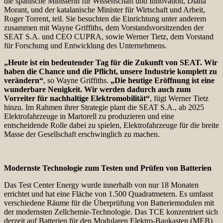
die spanische Ministerin für Wissenschaft und Innovation, Diana
Morant, und der katalanische Minister für Wirtschaft und Arbeit,
Roger Torrent, teil. Sie besuchten die Einrichtung unter anderem
zusammen mit Wayne Griffiths, dem Vorstandsvorsitzenden der
SEAT S.A. und CEO CUPRA, sowie Werner Tietz, dem Vorstand
für Forschung und Entwicklung des Unternehmens.
„Heute ist ein bedeutender Tag für die Zukunft von SEAT. Wir
haben die Chance und die Pflicht, unsere Industrie komplett zu
verändern“
, so Wayne Griffiths.
„Die heutige Eröffnung ist eine
wunderbare Neuigkeit. Wir werden dadurch auch zum
Vorreiter für nachhaltige Elektromobilität“
, fügt Werner Tietz
hinzu. Im Rahmen ihrer Strategie plant die SEAT S.A., ab 2025
Elektrofahrzeuge in Martorell zu produzieren und eine
entscheidende Rolle dabei zu spielen, Elektrofahrzeuge für die breite
Masse der Gesellschaft erschwinglich zu machen.
Modernste Technologie zum Testen und Prüfen von Batterien
Das Test Center Energy wurde innerhalb von nur 18 Monaten
errichtet und hat eine Fläche von 1.500 Quadratmetern. Es umfasst
verschiedene Räume für die Überprüfung von Batteriemodulen mit
der modernsten Zellchemie-Technologie. Das TCE konzentriert sich
derzeit auf Batterien für den Modularen Elektro-Baukasten (MEB)