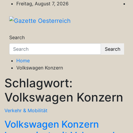
Skip
Freitag, August 7, 2026
to
content
Gazette Oesterreich
Magazin für Freizeit, Politik, Kultur & Wisse
Search
Search
Home
Volkswagen Konzern
Schlagwort:
Volkswagen Konzern
Verkehr & Mobilität
Volkswagen Konzern