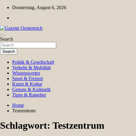
Skip
Donnerstag, August 6, 2026
to
content
Magazin für Freizeit, Politik, Kultur & Wissenschaft
Search
Gazette Oesterreich
Search
Politik & Gesellschaft
Verkehr & Mobilität
Wissenswertes
Sport & Freizeit
Kunst & Kultur
Genuss & Kulinarik
Tipps & Ratgeber
Home
Testzentrum
Schlagwort:
Testzentrum