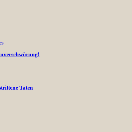
es
ienverschwörung!
rittene Taten