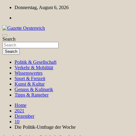
Skip
Donnerstag, August 6, 2026
to
content
Magazin für Freizeit, Politik, Kultur & Wissenschaft
Search
Gazette Oesterreich
Search
Politik & Gesellschaft
Verkehr & Mobilität
Wissenswertes
Sport & Freizeit
Kunst & Kultur
Genuss & Kulinarik
Tipps & Ratgeber
Home
2021
Dezember
10
Die Politik-Umfrage der Woche