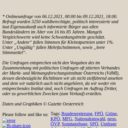
* Onlineumfrage von 06.12.2021, 00:00 bis 09.12.2021, 18:00.
Befragt wurden 3250 wahlberechtigte, politisch interessierte und
laut Eigenauskunft auch informierte Bürger aus allen
Bundesländern im Alter von 16 bis 85 Jahren. Mangels
Vergleichswerte wird keine Schwankungsbreite geschätzt.
Unter „Andere“ fallen Stimmen für Kleinstparteien unter 1%.
Unter „Ungültig“ fallen Mehrfachstimmen, sowie „leere
Stimmzettel“.
Die Umfragen entsprechen nicht den Vorgaben des im
Zusammenhang mit politischen Umfragen oft zitierten
Verbandes
der Markt- und Meinungsforschungsinstitute Österreichs (VdMI),
dessen diesbezügliche Richtlinien wir als nicht zielführend ansehen
und dem wir natürlich auch nicht angehören, da wir weder ein
entsprechendes Institut sind, noch Umfragen im Auftrag Dritter,
oder zu gewerblichen Zwecken (zum Verkauf) erstellen.
Daten und Graphiken © Gazette Oesterreich
Tags:
Bundesregierung
,
FPÖ
,
Grüne
,
Please follow and like us:
KPÖ
,
MFG
,
Nationalratswahl
,
neos
,
ÖVP
,
Sonntagsfrage
,
SPÖ
,
Umfrage