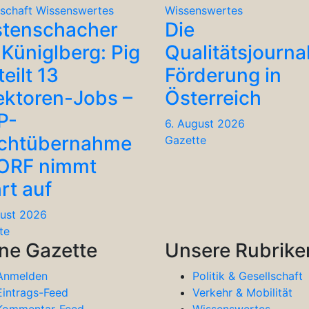
lschaft
Wissenswertes
Wissenswertes
stenschacher
Die
Küniglberg: Pig
Qualitätsjourna
teilt 13
Förderung in
ektoren-Jobs –
Österreich
P-
6. August 2026
chtübernahme
Gazette
 ORF nimmt
rt auf
gust 2026
te
ne Gazette
Unsere Rubrike
Anmelden
Politik & Gesellschaft
Eintrags-Feed
Verkehr & Mobilität
Kommentar-Feed
Wissenswertes