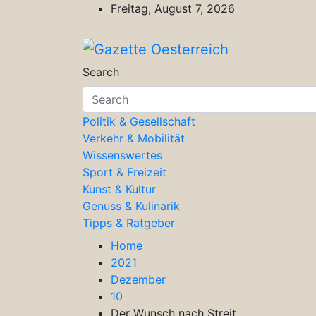
Skip
Freitag, August 7, 2026
to
content
Gazette Oesterreich
Magazin für Freizeit, Politik, Kultu
Search
Politik & Gesellschaft
Verkehr & Mobilität
Wissenswertes
Sport & Freizeit
Kunst & Kultur
Genuss & Kulinarik
Tipps & Ratgeber
Home
2021
Dezember
10
Der Wunsch nach Streit