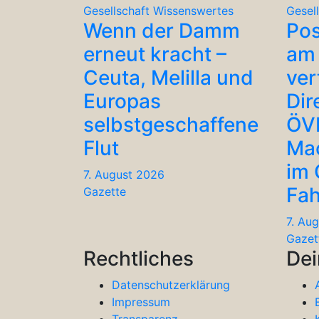
Gesellschaft
Wissenswertes
Gesel
Wenn der Damm
Po
erneut kracht –
am 
Ceuta, Melilla und
ver
Europas
Dir
selbstgeschaffene
ÖV
Flut
Ma
im
7. August 2026
Fah
Gazette
7. Au
Gazet
Rechtliches
Dei
Datenschutzerklärung
Impressum
Transparenz-