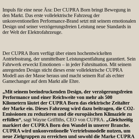
Impuls für eine neue Ära: Der CUPRA Born bringt Bewegung in
den Markt. Das erste vollelektrische Fahrzeug der
unkonventionellen Performance-Brand setzt mit seinem emotionalen
Design und seiner verzögerungsfreien Leistung neue Standards in
der Welt der Elektrofahrzeuge.
Der CUPRA Born verfügt über einen hochentwickelten
Antriebsstrang, der unmittelbare Leistungsentfaltung garantiert. Sein
Fahrwerk erweckt Emotionen – in jeder Fahrsituation. Mit seinem
anregenden Design sticht dieses erste vollelektrische CUPRA
Modell aus der Masse heraus und macht seinem Ruf als echter
Gamechanger auf dem Markt alle Ehre.
„Mit seinem beeindruckenden Design, der verzögerungsfreien
Performance und einer Reichweite von mehr als 500
Kilometern läutet der CUPRA Born das elektrische Zeitalter
der Marke ein. Dieses Fahrzeug wird dazu beitragen, die CO2-
Emissionen zu reduzieren und die europäischen Klimaziele zu
erfüllen“
, sagt Wayne Griffiths, CEO von CUPRA.
„Gleichzeitig
markiert der CUPRA Born den Wandel in unserer Branche.
CUPRA wird unkonventionelle Vertriebsmodelle nutzen, um
neue Zielgruppen zu erreichen und sowohl die Marke CUPRA