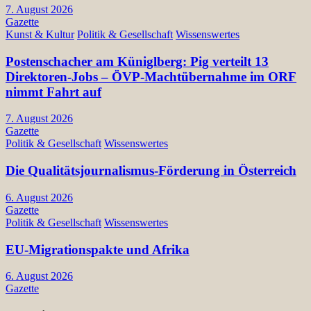
7. August 2026
Gazette
Kunst & Kultur
Politik & Gesellschaft
Wissenswertes
Postenschacher am Küniglberg: Pig verteilt 13
Direktoren-Jobs – ÖVP-Machtübernahme im ORF
nimmt Fahrt auf
7. August 2026
Gazette
Politik & Gesellschaft
Wissenswertes
Die Qualitätsjournalismus-Förderung in Österreich
6. August 2026
Gazette
Politik & Gesellschaft
Wissenswertes
EU-Migrationspakte und Afrika
6. August 2026
Gazette