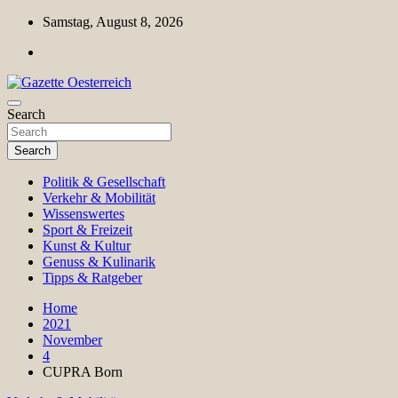
Skip
Samstag, August 8, 2026
to
content
Magazin für Freizeit, Politik, Kultur & Wissenschaft
Search
Gazette Oesterreich
Search
Politik & Gesellschaft
Verkehr & Mobilität
Wissenswertes
Sport & Freizeit
Kunst & Kultur
Genuss & Kulinarik
Tipps & Ratgeber
Home
2021
November
4
CUPRA Born