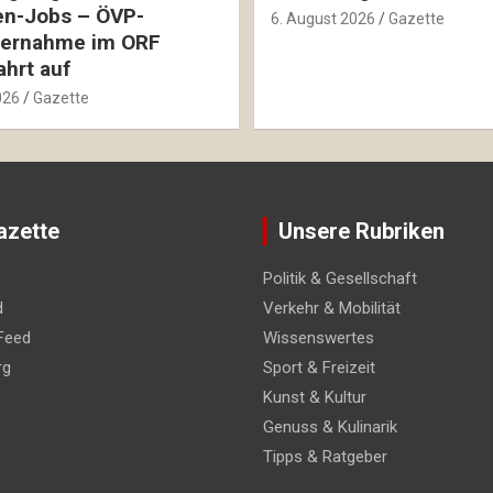
en-Jobs – ÖVP-
6. August 2026
Gazette
ernahme im ORF
hrt auf
026
Gazette
azette
Unsere Rubriken
Politik & Gesellschaft
d
Verkehr & Mobilität
Feed
Wissenswertes
rg
Sport & Freizeit
Kunst & Kultur
Genuss & Kulinarik
Tipps & Ratgeber