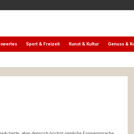
swertes
Sport & Freizeit
Kunst & Kultur
Genuss & Ku
ne reduzierte, aber dennoch höchst sinnliche Formensprache.