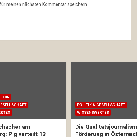
 für meinen nächsten Kommentar speichern.
ULTUR
 GESELLSCHAFT
POLITIK & GESELLSCHAFT
ERTES
WISSENSWERTES
chacher am
Die Qualitätsjournalis
g: Pig verteilt 13
Förderung in Österreic