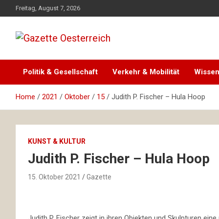
Skip
Freitag, August 7, 2026
to
content
Magazin für Freizeit, Politik, Kultur & Wissenschaft
Gazette Oesterreich
Politik & Gesellschaft
Verkehr & Mobilität
Wissen
Home
2021
Oktober
15
Judith P. Fischer – Hula Hoop
KUNST & KULTUR
Judith P. Fischer – Hula Hoop
15. Oktober 2021
Gazette
Judith P. Fischer zeigt in ihren Objekten und Skulpturen ei