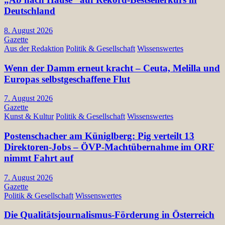
Deutschland
8. August 2026
Gazette
Aus der Redaktion
Politik & Gesellschaft
Wissenswertes
Wenn der Damm erneut kracht – Ceuta, Melilla und
Europas selbstgeschaffene Flut
7. August 2026
Gazette
Kunst & Kultur
Politik & Gesellschaft
Wissenswertes
Postenschacher am Küniglberg: Pig verteilt 13
Direktoren-Jobs – ÖVP-Machtübernahme im ORF
nimmt Fahrt auf
7. August 2026
Gazette
Politik & Gesellschaft
Wissenswertes
Die Qualitätsjournalismus-Förderung in Österreich