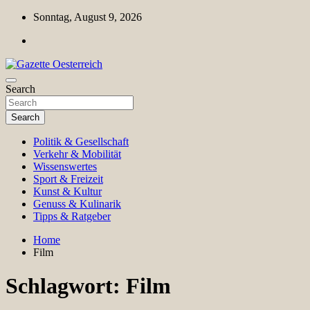
Skip
Sonntag, August 9, 2026
to
content
Magazin für Freizeit, Politik, Kultur & Wissenschaft
Search
Gazette Oesterreich
Search
Politik & Gesellschaft
Verkehr & Mobilität
Wissenswertes
Sport & Freizeit
Kunst & Kultur
Genuss & Kulinarik
Tipps & Ratgeber
Home
Film
Schlagwort:
Film