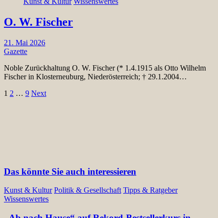
Kunst & Kultur
Wissenswertes
O. W. Fischer
21. Mai 2026
Gazette
Noble Zurückhaltung O. W. Fischer (* 1.4.1915 als Otto Wilhelm
Fischer in Klosterneuburg, Niederösterreich; † 29.1.2004…
Seitennummerierung
1
2
…
9
Next
der
Beiträge
Das könnte Sie auch interessieren
Kunst & Kultur
Politik & Gesellschaft
Tipps & Ratgeber
Wissenswertes
„Ab nach Hause“ auf Rekord-Bestsellerkurs in