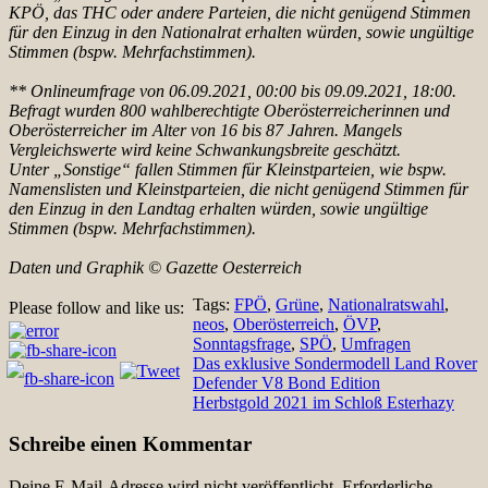
KPÖ, das THC oder andere Parteien, die nicht genügend Stimmen
für den Einzug in den Nationalrat erhalten würden, sowie ungültige
Stimmen (bspw. Mehrfachstimmen).
** Onlineumfrage von 06.09.2021, 00:00 bis 09.09.2021, 18:00.
Befragt wurden 800 wahlberechtigte Oberösterreicherinnen und
Oberösterreicher im Alter von 16 bis 87 Jahren. Mangels
Vergleichswerte wird keine Schwankungsbreite geschätzt.
Unter „Sonstige“ fallen Stimmen für Kleinstparteien, wie bspw.
Namenslisten und Kleinstparteien, die nicht genügend Stimmen für
den Einzug in den Landtag erhalten würden, sowie ungültige
Stimmen (bspw. Mehrfachstimmen).
Daten und Graphik © Gazette Oesterreich
Tags:
FPÖ
,
Grüne
,
Nationalratswahl
,
Please follow and like us:
neos
,
Oberösterreich
,
ÖVP
,
Sonntagsfrage
,
SPÖ
,
Umfragen
Beitragsnavigation
Das exklusive Sondermodell Land Rover
Defender V8 Bond Edition
Herbstgold 2021 im Schloß Esterhazy
Schreibe einen Kommentar
Deine E-Mail-Adresse wird nicht veröffentlicht.
Erforderliche