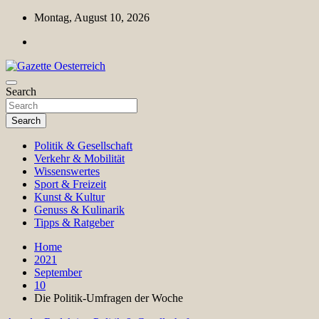
Skip
Montag, August 10, 2026
to
content
Magazin für Freizeit, Politik, Kultur & Wissenschaft
Search
Gazette Oesterreich
Search
Politik & Gesellschaft
Verkehr & Mobilität
Wissenswertes
Sport & Freizeit
Kunst & Kultur
Genuss & Kulinarik
Tipps & Ratgeber
Home
2021
September
10
Die Politik-Umfragen der Woche