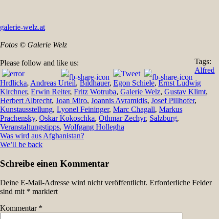
galerie-welz.at
Fotos © Galerie Welz
Tags:
Please follow and like us:
Alfred
Hrdlicka
,
Andreas Urteil
,
Bildhauer
,
Egon Schiele
,
Ernst Ludwig
Kirchner
,
Erwin Reiter
,
Fritz Wotruba
,
Galerie Welz
,
Gustav Klimt
,
Herbert Albrecht
,
Joan Miro
,
Joannis Avramidis
,
Josef Pillhofer
,
Kunstausstellung
,
Lyonel Feininger
,
Marc Chagall
,
Markus
Prachensky
,
Oskar Kokoschka
,
Othmar Zechyr
,
Salzburg
,
Veranstaltungstipps
,
Wolfgang Hollegha
Beitragsnavigation
Was wird aus Afghanistan?
We’ll be back
Schreibe einen Kommentar
Deine E-Mail-Adresse wird nicht veröffentlicht.
Erforderliche Felder
sind mit
*
markiert
Kommentar
*