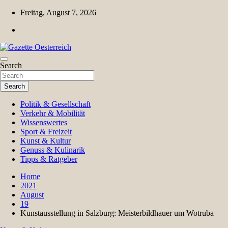
Skip
Freitag, August 7, 2026
to
content
Magazin für Freizeit, Politik, Kultur & Wissenschaft
Search
Gazette Oesterreich
Search
Politik & Gesellschaft
Verkehr & Mobilität
Wissenswertes
Sport & Freizeit
Kunst & Kultur
Genuss & Kulinarik
Tipps & Ratgeber
Home
2021
August
19
Kunstausstellung in Salzburg: Meisterbildhauer um Wotruba