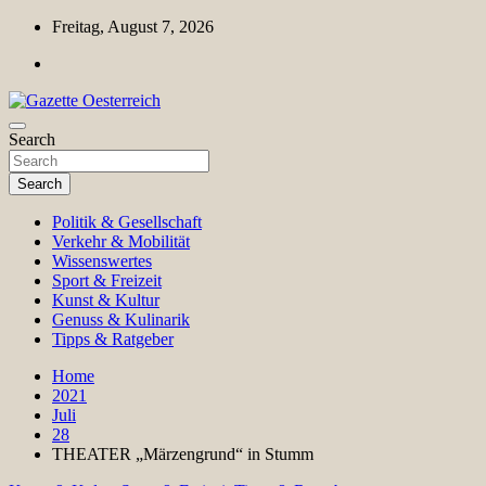
Skip
Freitag, August 7, 2026
to
content
Magazin für Freizeit, Politik, Kultur & Wissenschaft
Search
Gazette Oesterreich
Search
Politik & Gesellschaft
Verkehr & Mobilität
Wissenswertes
Sport & Freizeit
Kunst & Kultur
Genuss & Kulinarik
Tipps & Ratgeber
Home
2021
Juli
28
THEATER „Märzengrund“ in Stumm