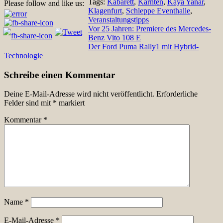
Tags:
Kabarett
,
Kärnten
,
Kaya Yanar
,
Please follow and like us:
Klagenfurt
,
Schleppe Eventhalle
,
Veranstaltungstipps
Beitragsnavigation
Vor 25 Jahren: Premiere des Mercedes-
Benz Vito 108 E
Der Ford Puma Rally1 mit Hybrid-
Technologie
Schreibe einen Kommentar
Deine E-Mail-Adresse wird nicht veröffentlicht.
Erforderliche
Felder sind mit
*
markiert
Kommentar
*
Name
*
E-Mail-Adresse
*