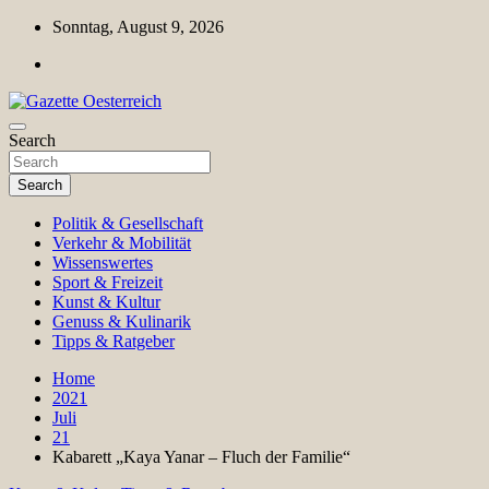
Skip
Sonntag, August 9, 2026
to
content
Magazin für Freizeit, Politik, Kultur & Wissenschaft
Search
Gazette Oesterreich
Search
Politik & Gesellschaft
Verkehr & Mobilität
Wissenswertes
Sport & Freizeit
Kunst & Kultur
Genuss & Kulinarik
Tipps & Ratgeber
Home
2021
Juli
21
Kabarett „Kaya Yanar – Fluch der Familie“