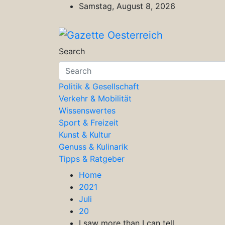
Skip
Samstag, August 8, 2026
to
content
Gazette Oesterreich
Magazin für Freizeit, Politik, Kultu
Search
Politik & Gesellschaft
Verkehr & Mobilität
Wissenswertes
Sport & Freizeit
Kunst & Kultur
Genuss & Kulinarik
Tipps & Ratgeber
Home
2021
Juli
20
I saw more than I can tell