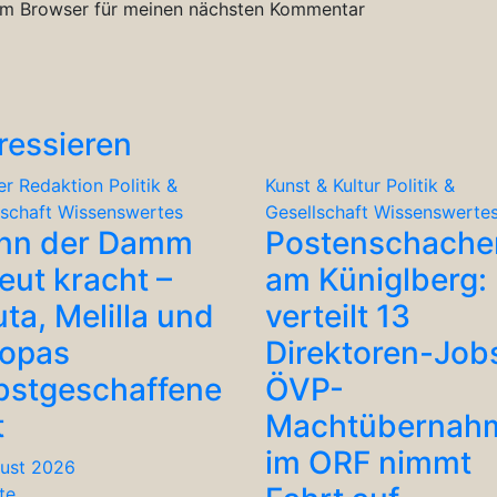
em Browser für meinen nächsten Kommentar
ressieren
er Redaktion
Politik &
Kunst & Kultur
Politik &
lschaft
Wissenswertes
Gesellschaft
Wissenswerte
nn der Damm
Postenschache
eut kracht –
am Küniglberg: 
ta, Melilla und
verteilt 13
ropas
Direktoren-Job
bstgeschaffene
ÖVP-
t
Machtübernah
im ORF nimmt
gust 2026
te