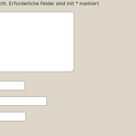
cht.
Erforderliche Felder sind mit
*
markiert