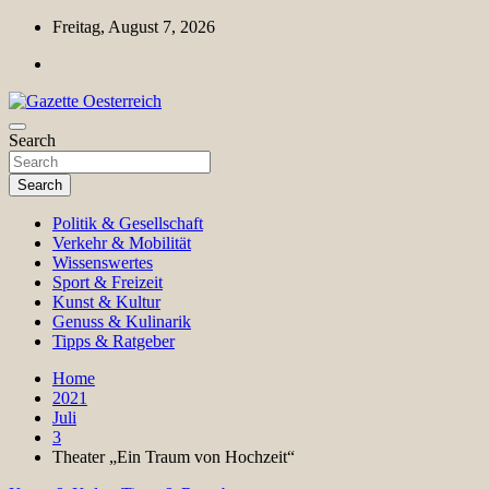
Skip
Freitag, August 7, 2026
to
content
Magazin für Freizeit, Politik, Kultur & Wissenschaft
Search
Gazette Oesterreich
Search
Politik & Gesellschaft
Verkehr & Mobilität
Wissenswertes
Sport & Freizeit
Kunst & Kultur
Genuss & Kulinarik
Tipps & Ratgeber
Home
2021
Juli
3
Theater „Ein Traum von Hochzeit“