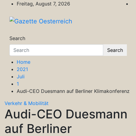
Skip
Freitag, August 7, 2026
to
content
Gazette Oesterreich
Magazin für Freizeit, Politik, Kultur & Wisse
Search
Search
Home
2021
Juli
1
Audi-CEO Duesmann auf Berliner Klimakonferenz
Verkehr & Mobilität
Audi-CEO Duesmann
auf Berliner