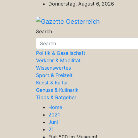
Skip
Donnerstag, August 6, 2026
to
content
Gazette Oesterreich
Magazin für Freizeit, Politik, Kultu
Search
Politik & Gesellschaft
Verkehr & Mobilität
Wissenswertes
Sport & Freizeit
Kunst & Kultur
Genuss & Kulinarik
Tipps & Ratgeber
Home
2021
Juni
21
Fiat 500 im Museum!