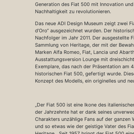
Generation des Fiat 500 mit Innovation und
Nachhaltigkeit zu revolutionieren.
Das neue ADI Design Museum zeigt zwei Fi
d’Oro“ ausgezeichnet wurden. Der historisc
Nachfolger im Jahr 2011. Der ausgestellte
Sammlung von Heritage, der mit der Bewahr
Marken Alfa Romeo, Fiat, Lancia und Abarth
Ausstattungsversion Lounge mit dreischichti
Exemplare, das nach der Präsentation am 4.
historischen Fiat 500, gefertigt wurde. Die
Konzept des Modells, ein originelles und ne
„Der Fiat 500 ist eine Ikone des italienisch
der Jahrzehnte hat er dank seines unverwec
Charakters unzählige Fans auf der ganzen W
und so etwas wie der geistige Vater des Fi
Heritage. „Seit 1957 bringt der Fiat 500 ei