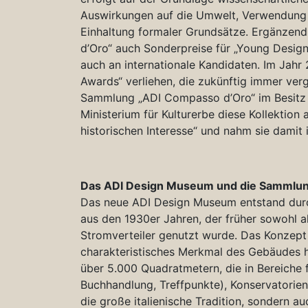
Auswirkungen auf die Umwelt, Verwendung 
Einhaltung formaler Grundsätze. Ergänzen
d’Oro“ auch Sonderpreise für „Young Design“
auch an internationale Kandidaten. Im Jah
Awards“ verliehen, die zukünftig immer verg
Sammlung „ADI Compasso d’Oro“ im Besitz d
Ministerium für Kulturerbe diese Kollektio
historischen Interesse“ und nahm sie damit 
Das ADI Design Museum und die Sammlun
Das neue ADI Design Museum entstand durc
aus den 1930er Jahren, der früher sowohl a
Stromverteiler genutzt wurde. Das Konzept 
charakteristisches Merkmal des Gebäudes 
über 5.000 Quadratmetern, die in Bereiche f
Buchhandlung, Treffpunkte), Konservatorien 
die große italienische Tradition, sondern au