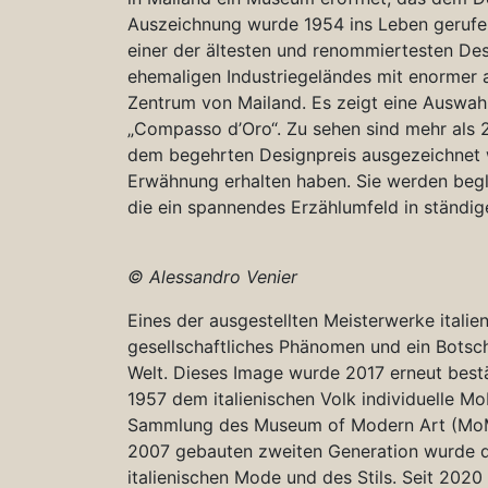
Auszeichnung wurde 1954 ins Leben gerufen
einer der ältesten und renommiertesten Des
ehemaligen Industriegeländes mit enormer 
Zentrum von Mailand. Es zeigt eine Auswah
„Compasso d’Oro“. Zu sehen sind mehr als 2
dem begehrten Designpreis ausgezeichnet 
Erwähnung erhalten haben. Sie werden begle
die ein spannendes Erzählumfeld in ständi
© Alessandro Venier
Eines der ausgestellten Meisterwerke italieni
gesellschaftliches Phänomen und ein Botsch
Welt. Dieses Image wurde 2017 erneut bestät
1957 dem italienischen Volk individuelle Mob
Sammlung des Museum of Modern Art (MoM
2007 gebauten zweiten Generation wurde de
italienischen Mode und des Stils. Seit 2020 t