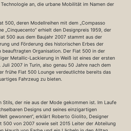
 Technologie an, die urbane Mobilität im Namen der
at 500, deren Modellreihen mit dem „Compasso
he „Cinquecento“ erhielt den Designpreis 1959, der
 Fiat 500 aus dem Baujahr 2007 stammt aus der
ung und Förderung des historischen Erbes der
 beauftragten Organisation. Der Fiat 500 in der
ger Metallic-Lackierung in Weiß ist eines der ersten
 Juli 2007 in Turin, also genau 50 Jahre nach dem
ser frühe Fiat 500 Lounge verdeutlichte bereits das
uartiges Fahrzeug zu bieten.
en Stils, der nie aus der Mode gekommen ist. Im Laufe
hselbaren Designs und seines einzigartigen
elt gewonnen“, erklärt Roberto Giolito, Designer
at 500 von 2007 sowie seit 2015 Leiter der Abteilung
nen Hauch von Farbe und ein Lächeln in den Alltag