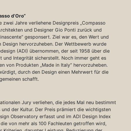
asso d’Oro“
le zwei Jahre verliehene Designpreis „Compasso
 Architekten und Designer Gio Ponti zurück und
inascente“ gesponsert. Ziel war es, den Wert und
hem Design hervorzuheben. Der Wettbewerb wurde
iedesign (ADI) übernommen, der seit 1958 über die
t und Integrität sicherstellt. Noch immer geht es
en von Produkten „Made in Italy“ hervorzuheben.
würdigt, durch den Design einen Mehrwert für die
lgemeinen schafft.
ationalen Jury verliehen, die jedes Mal neu bestimmt
und der Kultur. Der Preis prämiert die wichtigsten
ign Observatory erfasst und im ADI Design Index
ie von mehr als 100 Fachleuten getroffen wird,
r Kriterien, darunter Leistung, Reduzierung der