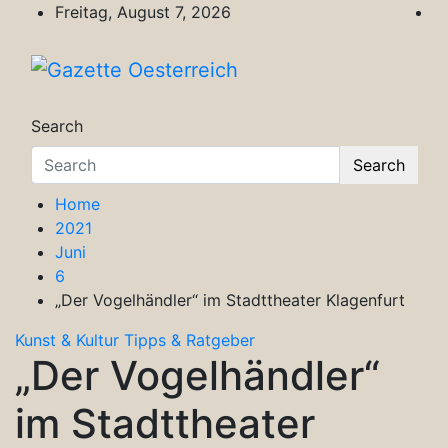
Skip
Freitag, August 7, 2026
to
content
Gazette Oesterreich
Magazin für Freizeit, Politik, Kultur & Wisse
Search
Search
Home
2021
Juni
6
„Der Vogelhändler“ im Stadttheater Klagenfurt
Kunst & Kultur
Tipps & Ratgeber
„Der Vogelhändler“
im Stadttheater