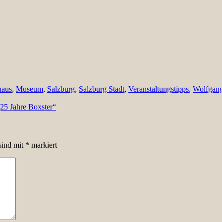
haus
,
Museum
,
Salzburg
,
Salzburg Stadt
,
Veranstaltungstipps
,
Wolfgan
„25 Jahre Boxster“
sind mit
*
markiert