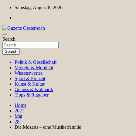
Skip
Samstag, August 8, 2026
to
content
Magazin für Freizeit, Politik, Kultur & Wissenschaft
Search
Gazette Oesterreich
Search
Politik & Gesellschaft
Verkehr & Mobilität
Wissenswertes
Sport & Freizeit
Kunst & Kultur
Genuss & Kulinarik
Tipps & Ratgeber
Home
2021
Mai
28
Die Mozarts – eine Musikerfamilie