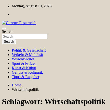
Skip
Montag, August 10, 2026
to
content
Magazin für Freizeit, Politik, Kultur & Wissenschaft
Search
Gazette Oesterreich
Search
Politik & Gesellschaft
Verkehr & Mobilität
Wissenswertes
Sport & Freizeit
Kunst & Kultur
Genuss & Kulinarik
Tipps & Ratgeber
Home
Wirtschaftspolitik
Schlagwort:
Wirtschaftspolitik