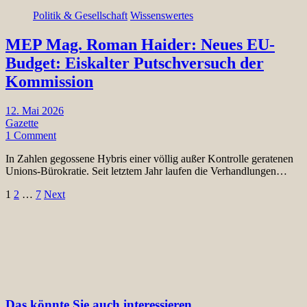
Politik & Gesellschaft
Wissenswertes
MEP Mag. Roman Haider: Neues EU-
Budget: Eiskalter Putschversuch der
Kommission
12. Mai 2026
Gazette
1 Comment
In Zahlen gegossene Hybris einer völlig außer Kontrolle geratenen
Unions-Bürokratie. Seit letztem Jahr laufen die Verhandlungen…
Seitennummerierung
1
2
…
7
Next
der
Beiträge
Das könnte Sie auch interessieren