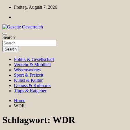
Skip
Freitag, August 7, 2026
to
content
Magazin für Freizeit, Politik, Kultur & Wissenschaft
Search
Gazette Oesterreich
Search
Politik & Gesellschaft
Verkehr & Mobilität
Wissenswertes
Sport & Freizeit
Kunst & Kultur
Genuss & Kulinarik
Tipps & Ratgeber
Home
WDR
Schlagwort:
WDR