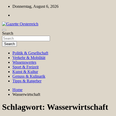
Skip
Donnerstag, August 6, 2026
to
content
Magazin für Freizeit, Politik, Kultur & Wissenschaft
Search
Gazette Oesterreich
Search
Politik & Gesellschaft
Verkehr & Mobilität
Wissenswertes
Sport & Freizeit
Kunst & Kultur
Genuss & Kulinarik
Tipps & Ratgeber
Home
Wasserwirtschaft
Schlagwort:
Wasserwirtschaft