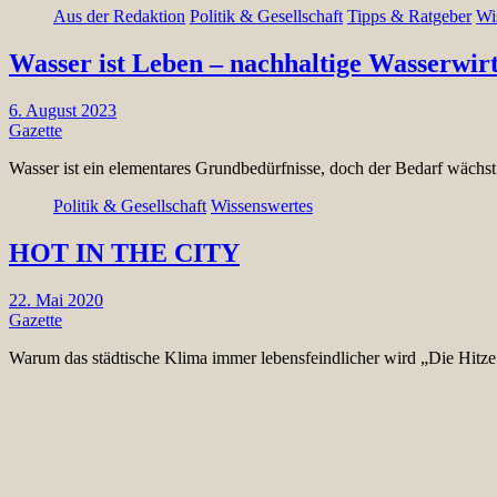
Aus der Redaktion
Politik & Gesellschaft
Tipps & Ratgeber
Wi
Wasser ist Leben – nachhaltige Wasserwirt
6. August 2023
Gazette
Wasser ist ein elementares Grundbedürfnisse, doch der Bedarf wächst
Politik & Gesellschaft
Wissenswertes
HOT IN THE CITY
22. Mai 2020
Gazette
Warum das städtische Klima immer lebensfeindlicher wird „Die Hitze