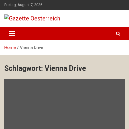
Skip
Freitag, August 7, 2026
to
content
Magazin für Freizeit, Politik, Kultur & Wissenschaft
Gazette Oesterreich
Home
Vienna Drive
Schlagwort:
Vienna Drive