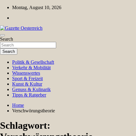
Skip
Montag, August 10, 2026
to
content
Magazin für Freizeit, Politik, Kultur & Wissenschaft
Search
Gazette Oesterreich
Search
Politik & Gesellschaft
Verkehr & Mobilität
Wissenswertes
Sport & Freizeit
Kunst & Kultur
Genuss & Kulinarik
Tipps & Ratgeber
Home
Verschwörungstheorie
Schlagwort: