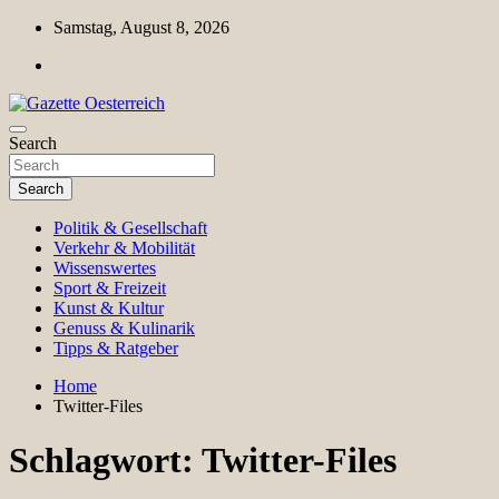
Skip
Samstag, August 8, 2026
to
content
Magazin für Freizeit, Politik, Kultur & Wissenschaft
Search
Gazette Oesterreich
Search
Politik & Gesellschaft
Verkehr & Mobilität
Wissenswertes
Sport & Freizeit
Kunst & Kultur
Genuss & Kulinarik
Tipps & Ratgeber
Home
Twitter-Files
Schlagwort:
Twitter-Files