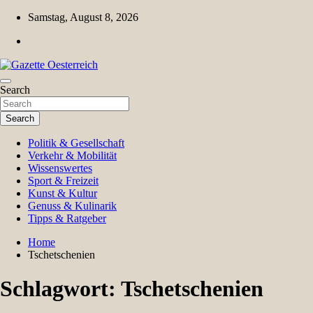
Skip
Samstag, August 8, 2026
to
content
Magazin für Freizeit, Politik, Kultur & Wissenschaft
Search
Gazette Oesterreich
Search
Politik & Gesellschaft
Verkehr & Mobilität
Wissenswertes
Sport & Freizeit
Kunst & Kultur
Genuss & Kulinarik
Tipps & Ratgeber
Home
Tschetschenien
Schlagwort:
Tschetschenien