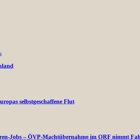
s
hland
ropas selbstgeschaffene Flut
ektoren-Jobs – ÖVP-Machtübernahme im ORF nimmt Fah