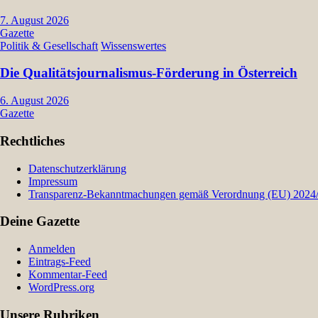
7. August 2026
Gazette
Politik & Gesellschaft
Wissenswertes
Die Qualitätsjournalismus-Förderung in Österreich
6. August 2026
Gazette
Rechtliches
Datenschutzerklärung
Impressum
Transparenz-Bekanntmachungen gemäß Verordnung (EU) 2024/9
Deine Gazette
Anmelden
Eintrags-Feed
Kommentar-Feed
WordPress.org
Unsere Rubriken