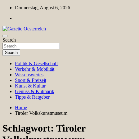
Skip
Donnerstag, August 6, 2026
to
content
Magazin für Freizeit, Politik, Kultur & Wissenschaft
Search
Gazette Oesterreich
Search
Politik & Gesellschaft
Verkehr & Mobilität
Wissenswertes
Sport & Freizeit
Kunst & Kultur
Genuss & Kulinarik
Tipps & Ratgeber
Home
Tiroler Volkskunstmuseum
Schlagwort:
Tiroler