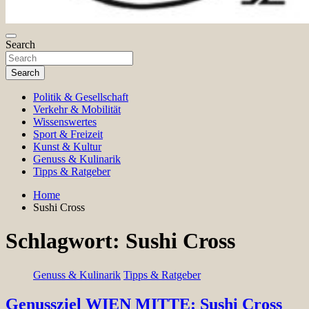
Magazin für Freizeit, Politik, Kultur & Wissenschaft
Search
Gazette Oesterreich
Search
Politik & Gesellschaft
Verkehr & Mobilität
Wissenswertes
Sport & Freizeit
Kunst & Kultur
Genuss & Kulinarik
Tipps & Ratgeber
Home
Sushi Cross
Schlagwort:
Sushi Cross
Genuss & Kulinarik
Tipps & Ratgeber
Genussziel WIEN MITTE: Sushi Cross