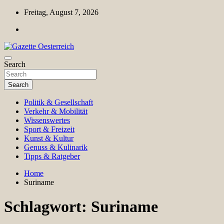
Skip
Freitag, August 7, 2026
to
content
Magazin für Freizeit, Politik, Kultur & Wissenschaft
Search
Gazette Oesterreich
Search
Politik & Gesellschaft
Verkehr & Mobilität
Wissenswertes
Sport & Freizeit
Kunst & Kultur
Genuss & Kulinarik
Tipps & Ratgeber
Home
Suriname
Schlagwort:
Suriname