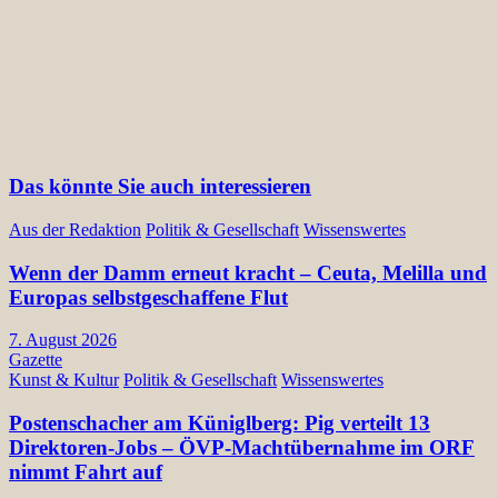
Das könnte Sie auch interessieren
Aus der Redaktion
Politik & Gesellschaft
Wissenswertes
Wenn der Damm erneut kracht – Ceuta, Melilla und
Europas selbstgeschaffene Flut
7. August 2026
Gazette
Kunst & Kultur
Politik & Gesellschaft
Wissenswertes
Postenschacher am Küniglberg: Pig verteilt 13
Direktoren-Jobs – ÖVP-Machtübernahme im ORF
nimmt Fahrt auf