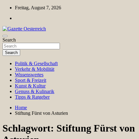
Skip
Freitag, August 7, 2026
to
content
Magazin für Freizeit, Politik, Kultur & Wissenschaft
Search
Gazette Oesterreich
Search
Politik & Gesellschaft
Verkehr & Mobilität
Wissenswertes
Sport & Freizeit
Kunst & Kultur
Genuss & Kulinarik
Tipps & Ratgeber
Home
Stiftung Fürst von Asturien
Schlagwort:
Stiftung Fürst von