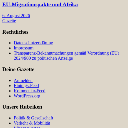
EU-Migrationspakte und Afrika
6. August 2026
Gazette
Rechtliches
Datenschutzerklärung
Impressum
Transparenz-Bekanntmachungen gemäß Verordnung (EU)
2024/900 zu politischen Anzeige
Deine Gazette
Anmelden
Eintrags-Feed
Kommentar-Feed
WordPress.org
Unsere Rubriken
Politik & Gesellschaft
Verkehr & Mobilität