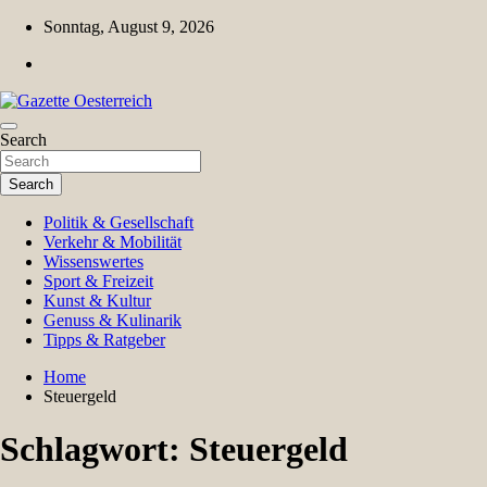
Skip
Sonntag, August 9, 2026
to
content
Magazin für Freizeit, Politik, Kultur & Wissenschaft
Search
Gazette Oesterreich
Search
Politik & Gesellschaft
Verkehr & Mobilität
Wissenswertes
Sport & Freizeit
Kunst & Kultur
Genuss & Kulinarik
Tipps & Ratgeber
Home
Steuergeld
Schlagwort:
Steuergeld