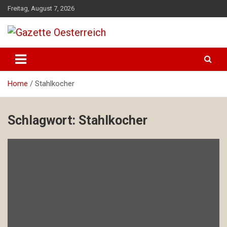
Skip
Freitag, August 7, 2026
to
content
Magazin für Freizeit, Politik, Kultur & Wissenschaft
Gazette Oesterreich
Home
Stahlkocher
Schlagwort:
Stahlkocher