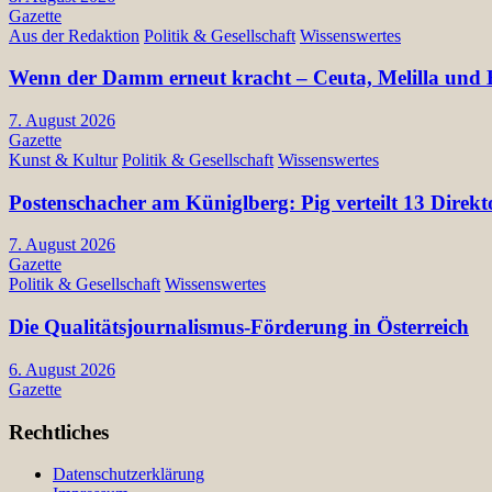
Gazette
Aus der Redaktion
Politik & Gesellschaft
Wissenswertes
Wenn der Damm erneut kracht – Ceuta, Melilla und E
7. August 2026
Gazette
Kunst & Kultur
Politik & Gesellschaft
Wissenswertes
Postenschacher am Küniglberg: Pig verteilt 13 Di
7. August 2026
Gazette
Politik & Gesellschaft
Wissenswertes
Die Qualitätsjournalismus-Förderung in Österreich
6. August 2026
Gazette
Rechtliches
Datenschutzerklärung