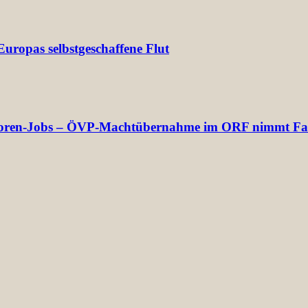
uropas selbstgeschaffene Flut
rektoren-Jobs – ÖVP-Machtübernahme im ORF nimmt Fa