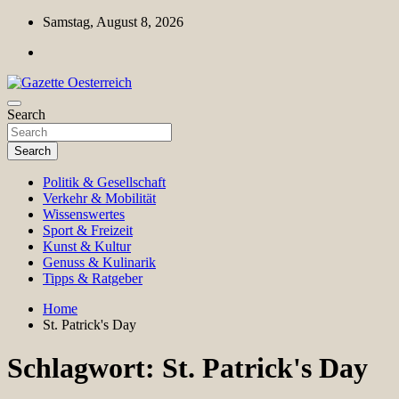
Skip
Samstag, August 8, 2026
to
content
Magazin für Freizeit, Politik, Kultur & Wissenschaft
Search
Gazette Oesterreich
Search
Politik & Gesellschaft
Verkehr & Mobilität
Wissenswertes
Sport & Freizeit
Kunst & Kultur
Genuss & Kulinarik
Tipps & Ratgeber
Home
St. Patrick's Day
Schlagwort:
St. Patrick's Day