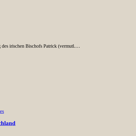
g des irischen Bischofs Patrick (vermutl.…
es
chland