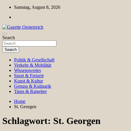
Skip
Samstag, August 8, 2026
to
content
Magazin für Freizeit, Politik, Kultur & Wissenschaft
Search
Gazette Oesterreich
Search
Politik & Gesellschaft
Verkehr & Mobilität
Wissenswertes
Sport & Freizeit
Kunst & Kultur
Genuss & Kulinarik
Tipps & Ratgeber
Home
St. Georgen
Schlagwort:
St. Georgen