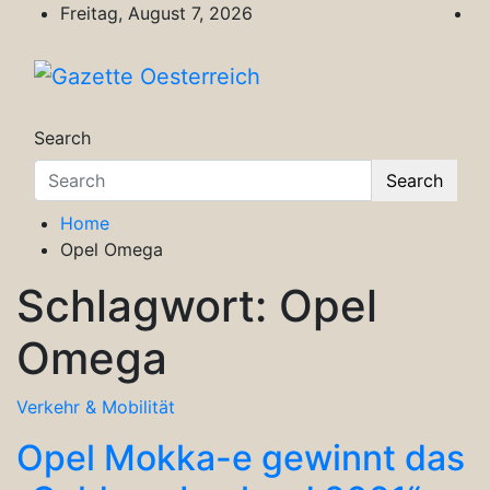
Skip
Freitag, August 7, 2026
to
content
Gazette Oesterreich
Magazin für Freizeit, Politik, Kultur & Wisse
Search
Search
Home
Opel Omega
Schlagwort:
Opel
Omega
Verkehr & Mobilität
Opel Mokka-e gewinnt das