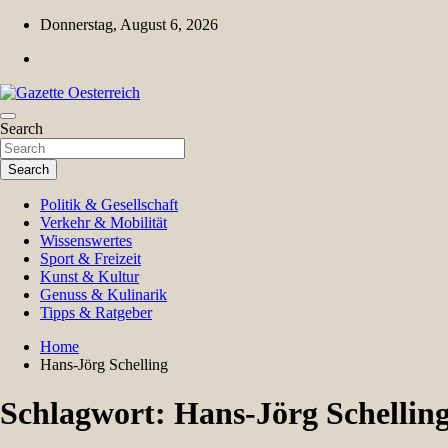
Skip
Donnerstag, August 6, 2026
to
content
Magazin für Freizeit, Politik, Kultur & Wissenschaft
Search
Gazette Oesterreich
Search
Politik & Gesellschaft
Verkehr & Mobilität
Wissenswertes
Sport & Freizeit
Kunst & Kultur
Genuss & Kulinarik
Tipps & Ratgeber
Home
Hans-Jörg Schelling
Schlagwort:
Hans-Jörg Schellin