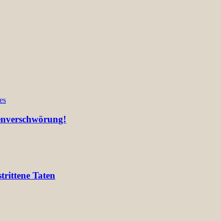
es
ienverschwörung!
rittene Taten