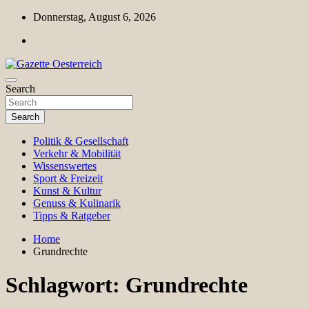
Skip
Donnerstag, August 6, 2026
to
content
Magazin für Freizeit, Politik, Kultur & Wissenschaft
Search
Gazette Oesterreich
Search
Politik & Gesellschaft
Verkehr & Mobilität
Wissenswertes
Sport & Freizeit
Kunst & Kultur
Genuss & Kulinarik
Tipps & Ratgeber
Home
Grundrechte
Schlagwort:
Grundrechte