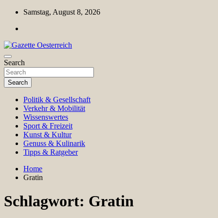
Skip
Samstag, August 8, 2026
to
content
Magazin für Freizeit, Politik, Kultur & Wissenschaft
Search
Gazette Oesterreich
Search
Politik & Gesellschaft
Verkehr & Mobilität
Wissenswertes
Sport & Freizeit
Kunst & Kultur
Genuss & Kulinarik
Tipps & Ratgeber
Home
Gratin
Schlagwort:
Gratin