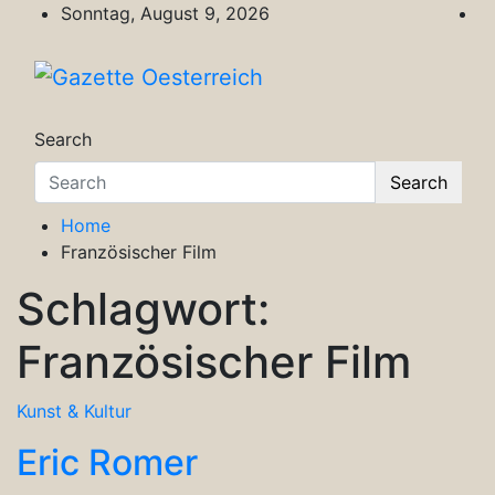
Skip
Sonntag, August 9, 2026
to
content
Gazette Oesterreich
Magazin für Freizeit, Politik, Kultur & Wisse
Search
Search
Home
Französischer Film
Schlagwort:
Französischer Film
Kunst & Kultur
Eric Romer