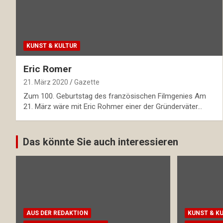
KUNST & KULTUR
Eric Romer
21. März 2020
Gazette
Zum 100. Geburtstag des französischen Filmgenies Am
21. März wäre mit Eric Rohmer einer der Gründerväter…
Das könnte Sie auch interessieren
AUS DER REDAKTION
KUNST & K