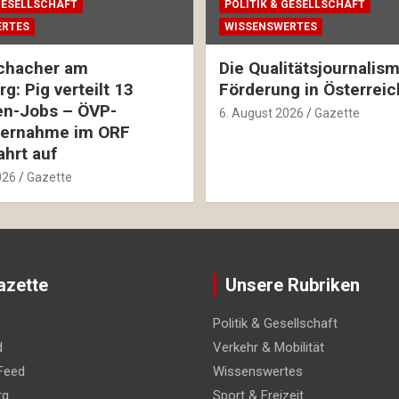
 GESELLSCHAFT
POLITIK & GESELLSCHAFT
ERTES
WISSENSWERTES
chacher am
Die Qualitätsjournalis
g: Pig verteilt 13
Förderung in Österreic
en-Jobs – ÖVP-
6. August 2026
Gazette
ernahme im ORF
hrt auf
026
Gazette
azette
Unsere Rubriken
Politik & Gesellschaft
d
Verkehr & Mobilität
Feed
Wissenswertes
rg
Sport & Freizeit