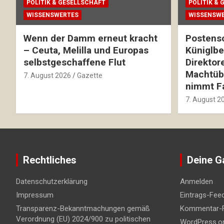
POLITIK & GESELLSCHAFT
POLITIK &
WISSENSWERTES
WISSENSW
Wenn der Damm erneut kracht
Postens
– Ceuta, Melilla und Europas
Küniglber
selbstgeschaffene Flut
Direktor
Machtüb
7. August 2026
Gazette
nimmt Fa
7. August 2
Rechtliches
Deine G
Datenschutzerklärung
Anmelden
Impressum
Eintrags-Fee
Transparenz-Bekanntmachungen gemäß
Kommentar-
Verordnung (EU) 2024/900 zu politischen
WordPress.o