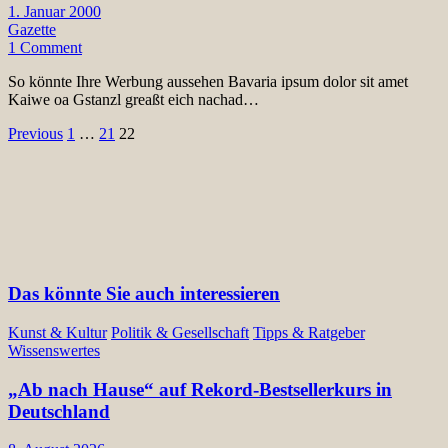
1. Januar 2000
Gazette
1 Comment
So könnte Ihre Werbung aussehen Bavaria ipsum dolor sit amet
Kaiwe oa Gstanzl greaßt eich nachad…
Seitennummerierung
Previous
1
…
21
22
der
Beiträge
Das könnte Sie auch interessieren
Kunst & Kultur
Politik & Gesellschaft
Tipps & Ratgeber
Wissenswertes
„Ab nach Hause“ auf Rekord-Bestsellerkurs in
Deutschland