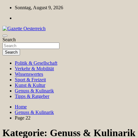
Skip
Sonntag, August 9, 2026
to
content
Magazin für Freizeit, Politik, Kultur & Wissenschaft
Search
Gazette Oesterreich
Search
Politik & Gesellschaft
Verkehr & Mobilität
Wissenswertes
Sport & Freizeit
Kunst & Kultur
Genuss & Kulinarik
Tipps & Ratgeber
Home
Genuss & Kulinarik
Page 22
Kategorie:
Genuss & Kulinarik