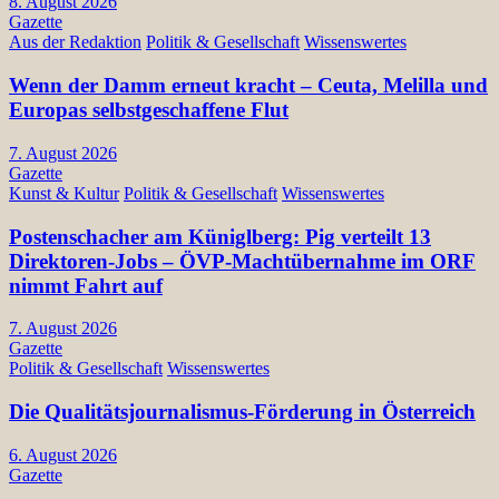
8. August 2026
Gazette
Aus der Redaktion
Politik & Gesellschaft
Wissenswertes
Wenn der Damm erneut kracht – Ceuta, Melilla und
Europas selbstgeschaffene Flut
7. August 2026
Gazette
Kunst & Kultur
Politik & Gesellschaft
Wissenswertes
Postenschacher am Küniglberg: Pig verteilt 13
Direktoren-Jobs – ÖVP-Machtübernahme im ORF
nimmt Fahrt auf
7. August 2026
Gazette
Politik & Gesellschaft
Wissenswertes
Die Qualitätsjournalismus-Förderung in Österreich
6. August 2026
Gazette